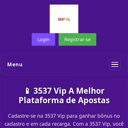
Login
Registrar-se
Menu
📱 3537 Vip A Melhor
Plataforma de Apostas
Cadastre-se na 3537 Vip para ganhar bônus no
cadastro e em cada recarga. Com a 3537 Vip, você