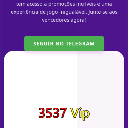
tem acesso a promoções incríveis e uma
experiência de jogo inigualável. Junte-se aos
vencedores agora!
SEGUIR NO TELEGRAM