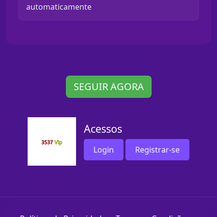
automaticamente
SEGUIR AGORA
Acessos
Login
Registrar-se