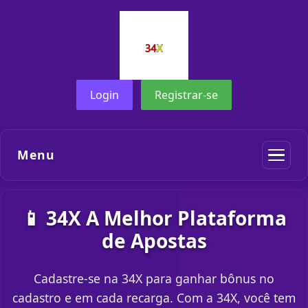
Login
Registrar-se
Menu
📱 34X A Melhor Plataforma
de Apostas
Cadastre-se na 34X para ganhar bônus no
cadastro e em cada recarga. Com a 34X, você tem