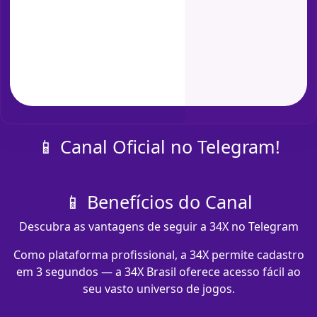
📱 Canal Oficial no Telegram!
📱 Benefícios do Canal
Descubra as vantagens de seguir a 34X no Telegram
Como plataforma profissional, a 34X permite cadastro
em 3 segundos — a 34X Brasil oferece acesso fácil ao
seu vasto universo de jogos.