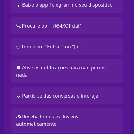
📱 Baixe o app Telegram no seu dispositivo
🔍 Procure por "@34XOficial"
👆 Toque em "Entrar" ou "Join"
🔔 Ative as notificações para não perder
nada
💬 Participe das conversas e interaja
🎁 Receba bônus exclusivos
automaticamente