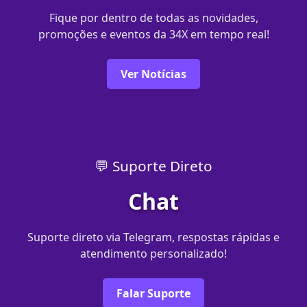
Fique por dentro de todas as novidades,
promoções e eventos da 34X em tempo real!
Ver Notícias
💬 Suporte Direto
Chat
Suporte direto via Telegram, respostas rápidas e
atendimento personalizado!
Falar Suporte