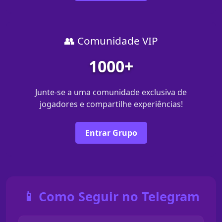
👥 Comunidade VIP
1000+
Junte-se a uma comunidade exclusiva de
jogadores e compartilhe experiências!
Entrar Grupo
📱 Como Seguir no Telegram