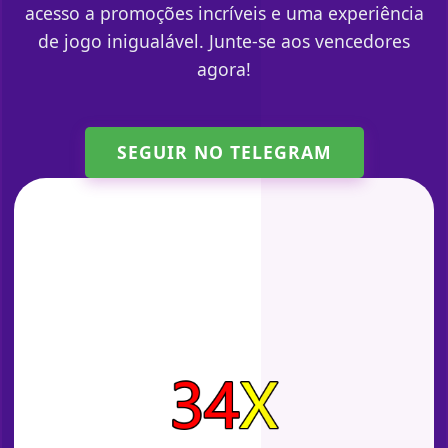
acesso a promoções incríveis e uma experiência
de jogo inigualável. Junte-se aos vencedores
agora!
SEGUIR NO TELEGRAM