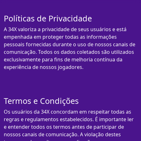
Políticas de Privacidade
A 34X valoriza a privacidade de seus usuários e está
empenhada em proteger todas as informações
pessoais fornecidas durante o uso de nossos canais de
comunicação. Todos os dados coletados são utilizados
exclusivamente para fins de melhoria contínua da
experiência de nossos jogadores.
Termos e Condições
Os usuários da 34X concordam em respeitar todas as
regras e regulamentos estabelecidos. É importante ler
e entender todos os termos antes de participar de
nossos canais de comunicação. A violação destes