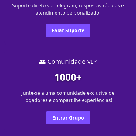
Suporte direto via Telegram, respostas rápidas e
atendimento personalizado!
Falar Suporte
👥 Comunidade VIP
1000+
Junte-se a uma comunidade exclusiva de
jogadores e compartilhe experiências!
Entrar Grupo