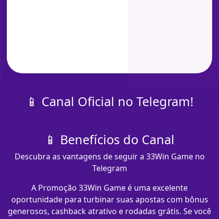
📱 Canal Oficial no Telegram!
📱 Benefícios do Canal
Descubra as vantagens de seguir a 33Win Game no
Telegram
A Promoção 33Win Game é uma excelente
oportunidade para turbinar suas apostas com bônus
generosos, cashback atrativo e rodadas grátis. Se você