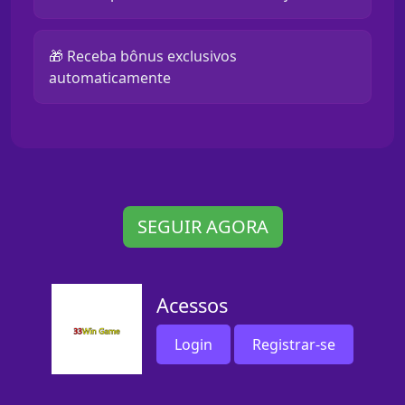
🎁 Receba bônus exclusivos
automaticamente
SEGUIR AGORA
Acessos
Login
Registrar-se