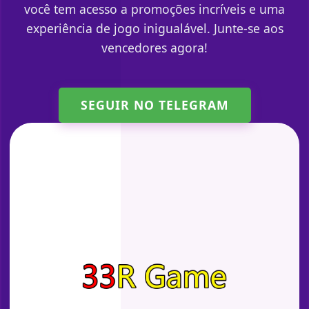
você tem acesso a promoções incríveis e uma
experiência de jogo inigualável. Junte-se aos
vencedores agora!
SEGUIR NO TELEGRAM