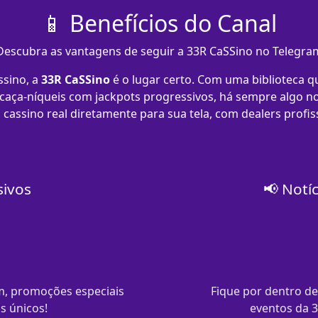
📱 Benefícios do Canal
Descubra as vantagens de seguir a 33R CaSSino no Telegra
ssino, a
33R CaSSino
é o lugar certo. Com uma biblioteca qu
aça-níqueis com jackpots progressivos, há sempre algo no
 cassino real diretamente para sua tela, com dealers profis
sivos
📢 Notí
m, promoções especiais
Fique por dentro d
s únicos!
eventos da 