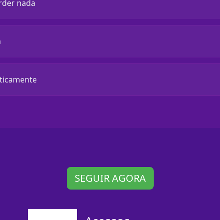
erder nada
a
aticamente
SEGUIR AGORA