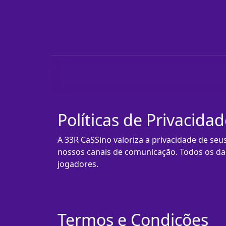
Políticas de Privacida
A 33R CaSSino valoriza a privacidade de se
nossos canais de comunicação. Todos os dad
jogadores.
Termos e Condições