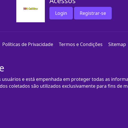
Acessos
Login
Registrar-se
Políticas de Privacidade
Termos e Condições
Sitemap
de
us usuários e está empenhada em proteger todas as inform
os coletados são utilizados exclusivamente para fins de m