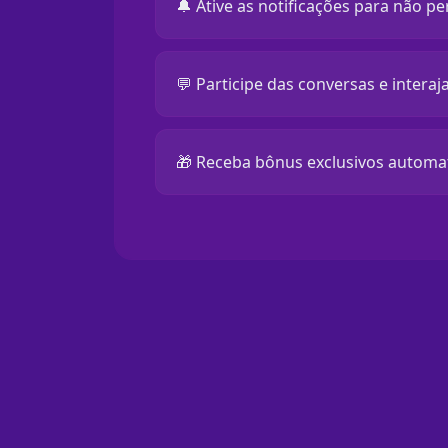
🔔 Ative as notificações para não p
💬 Participe das conversas e interaj
🎁 Receba bônus exclusivos autom