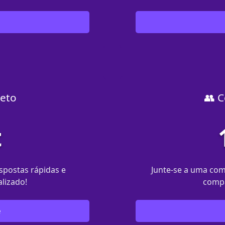
reto
👥 
t
espostas rápidas e
Junte-se a uma com
lizado!
compa
e