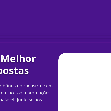
 Melhor
postas
r bônus no cadastro e em
 tem acesso a promoções
ualável. Junte-se aos