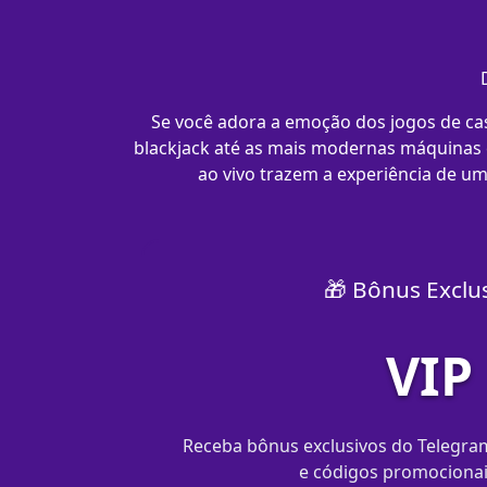
Se você adora a emoção dos jogos de ca
blackjack até as mais modernas máquinas c
ao vivo trazem a experiência de um
🎁 Bônus Exclu
VIP
Receba bônus exclusivos do Telegra
e códigos promocionai