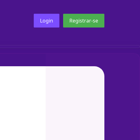
Login
Registrar-se