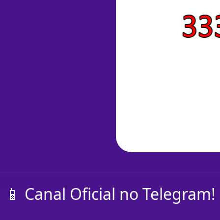
📱 Canal Oficial no Telegram!