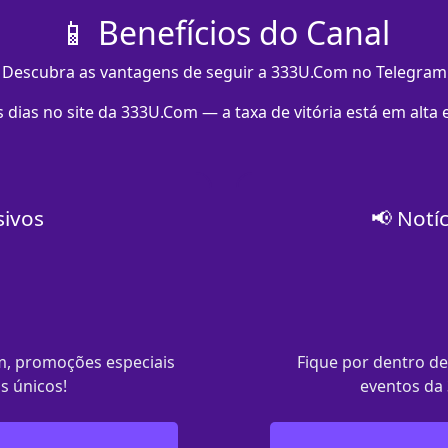
📱 Benefícios do Canal
Descubra as vantagens de seguir a 333U.Com no Telegram
dias no site da 333U.Com — a taxa de vitória está em alta
sivos
📢 Notí
m, promoções especiais
Fique por dentro d
s únicos!
eventos da