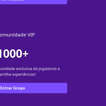
Comunidade VIP
1000+
unidade exclusiva de jogadores e
rtilhe experiências!
Entrar Grupo