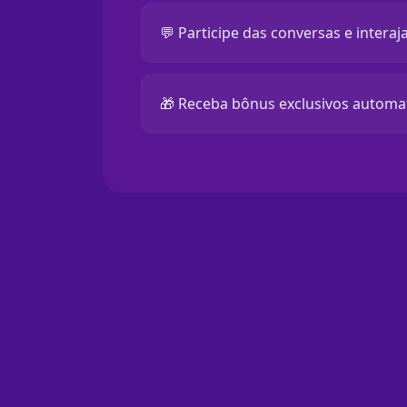
💬 Participe das conversas e interaj
🎁 Receba bônus exclusivos autom