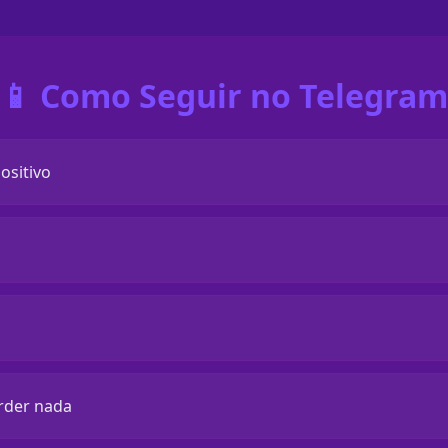
📱 Como Seguir no Telegram
ositivo
erder nada