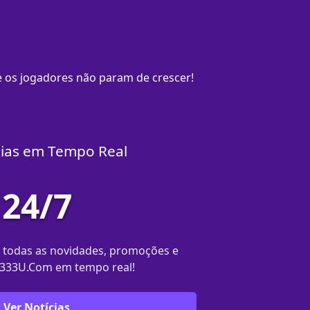
 e os jogadores não param de crescer!
cias em Tempo Real
24/7
e todas as novidades, promoções e
 333U.Com em tempo real!
Ver Notícias