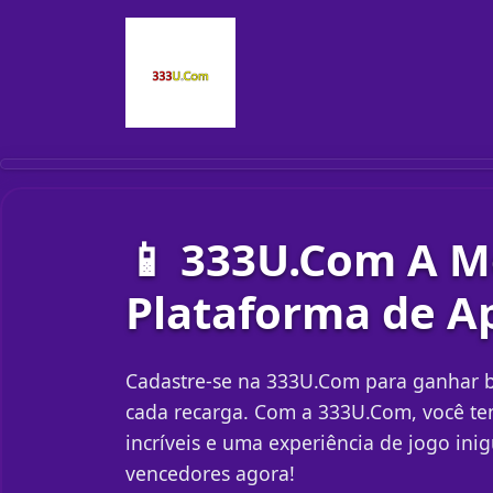
📱 333U.Com A M
Plataforma de A
Cadastre-se na 333U.Com para ganhar 
cada recarga. Com a 333U.Com, você t
incríveis e uma experiência de jogo inig
vencedores agora!