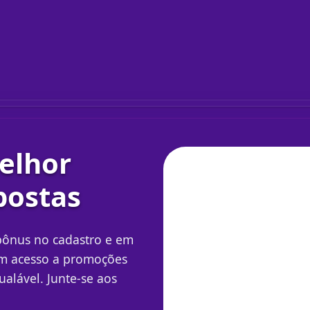
elhor
postas
bônus no cadastro e em
em acesso a promoções
ualável. Junte-se aos