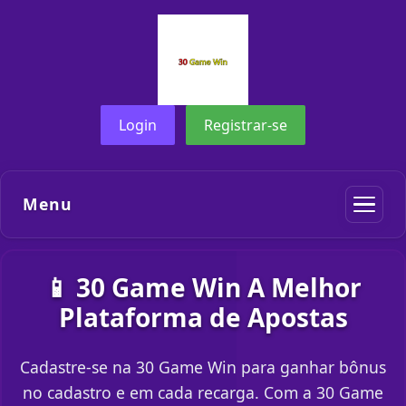
Login
Registrar-se
Menu
📱 30 Game Win A Melhor
Plataforma de Apostas
Cadastre-se na 30 Game Win para ganhar bônus
no cadastro e em cada recarga. Com a 30 Game