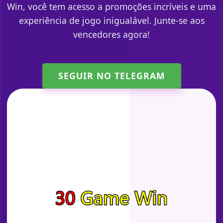
Win, você tem acesso a promoções incríveis e uma
experiência de jogo inigualável. Junte-se aos
vencedores agora!
SEGUIR NO TELEGRAM