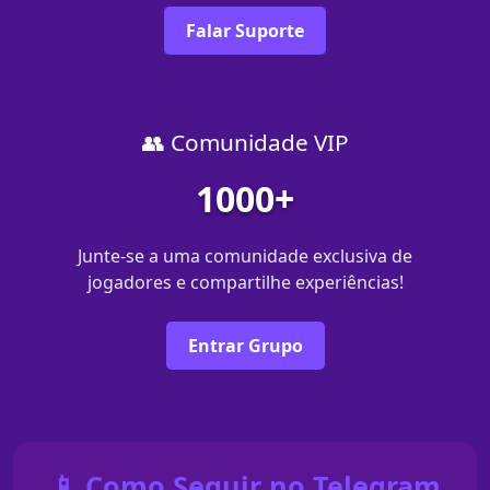
Falar Suporte
👥 Comunidade VIP
1000+
Junte-se a uma comunidade exclusiva de
jogadores e compartilhe experiências!
Entrar Grupo
📱 Como Seguir no Telegram