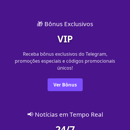
🎁 Bônus Exclusivos
VIP
Receba bônus exclusivos do Telegram,
promoções especiais e códigos promocionais
únicos!
Ver Bônus
📢 Notícias em Tempo Real
24/7