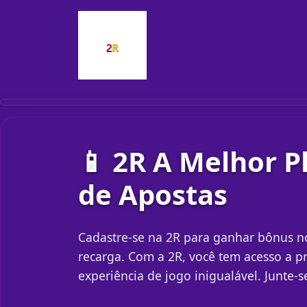
📱 2R A Melhor 
de Apostas
Cadastre-se na 2R para ganhar bônus n
recarga. Com a 2R, você tem acesso a p
experiência de jogo inigualável. Junte-