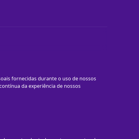
soais fornecidas durante o uso de nossos
 contínua da experiência de nossos