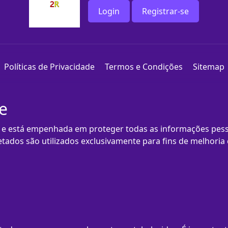
Login
Registrar-se
Políticas de Privacidade
Termos e Condições
Sitemap
de
os e está empenhada em proteger todas as informações pes
tados são utilizados exclusivamente para fins de melhoria