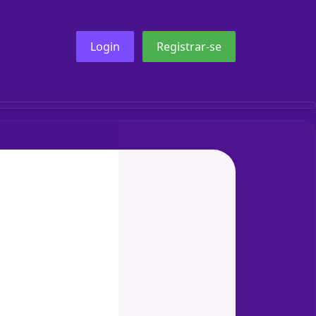
Login
Registrar-se