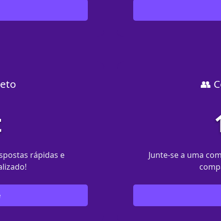
reto
👥 
t
espostas rápidas e
Junte-se a uma com
lizado!
compa
e