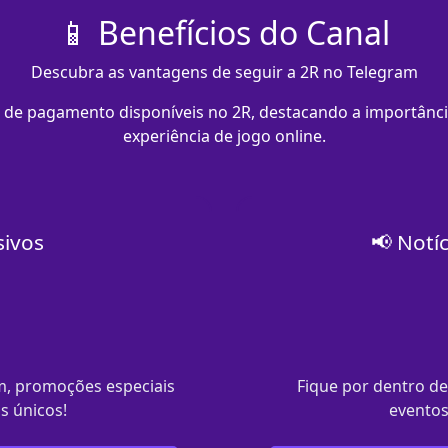
📱 Benefícios do Canal
Descubra as vantagens de seguir a 2R no Telegram
 de pagamento disponíveis no 2R, destacando a importânci
experiência de jogo online.
sivos
📢 Notí
m, promoções especiais
Fique por dentro d
s únicos!
eventos