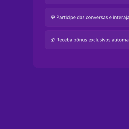
💬 Participe das conversas e interaj
🎁 Receba bônus exclusivos autom