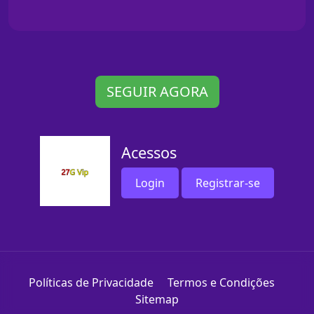
SEGUIR AGORA
Acessos
Login
Registrar-se
Políticas de Privacidade
Termos e Condições
Sitemap