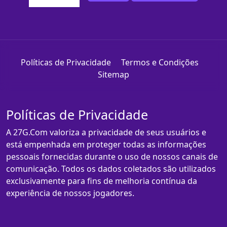
Políticas de Privacidade
Termos e Condições
Sitemap
Políticas de Privacidade
A 27G.Com valoriza a privacidade de seus usuários e
está empenhada em proteger todas as informações
pessoais fornecidas durante o uso de nossos canais de
comunicação. Todos os dados coletados são utilizados
exclusivamente para fins de melhoria contínua da
experiência de nossos jogadores.