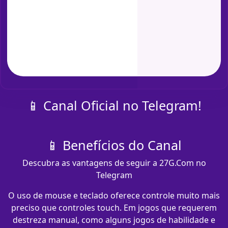
📱 Canal Oficial no Telegram!
📱 Benefícios do Canal
Descubra as vantagens de seguir a 27G.Com no
Telegram
O uso de mouse e teclado oferece controle muito mais
preciso que controles touch. Em jogos que requerem
destreza manual, como alguns jogos de habilidade e