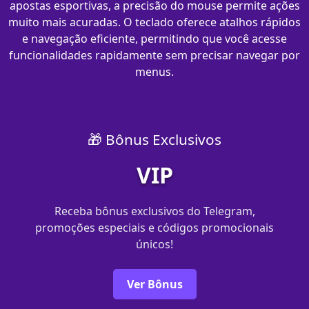
apostas esportivas, a precisão do mouse permite ações
muito mais acuradas. O teclado oferece atalhos rápidos
e navegação eficiente, permitindo que você acesse
funcionalidades rapidamente sem precisar navegar por
menus.
🎁 Bônus Exclusivos
VIP
Receba bônus exclusivos do Telegram,
promoções especiais e códigos promocionais
únicos!
Ver Bônus