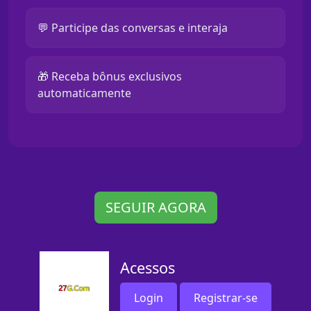
💬 Participe das conversas e interaja
🎁 Receba bônus exclusivos
automaticamente
SEGUIR AGORA
Acessos
Login
Registrar-se