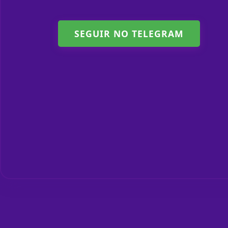
SEGUIR NO TELEGRAM