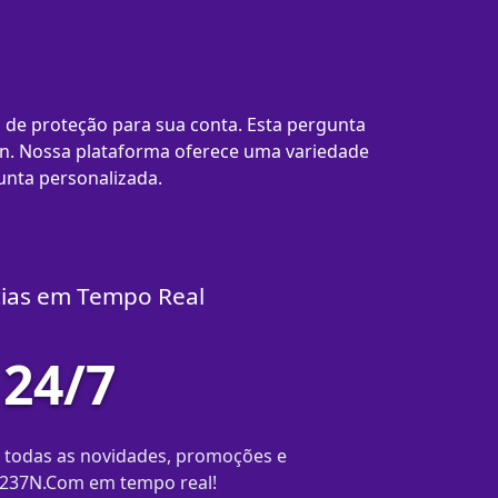
de proteção para sua conta. Esta pergunta
in. Nossa plataforma oferece uma variedade
unta personalizada.
cias em Tempo Real
24/7
e todas as novidades, promoções e
 237N.Com em tempo real!