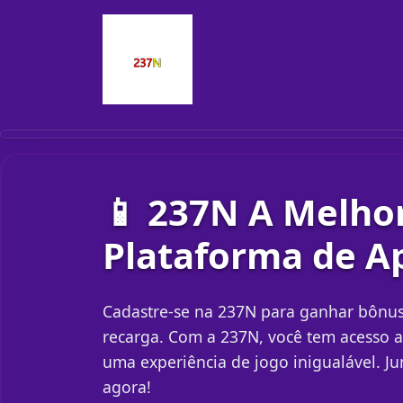
📱 237N A Melho
Plataforma de A
Cadastre-se na 237N para ganhar bônus
recarga. Com a 237N, você tem acesso a
uma experiência de jogo inigualável. J
agora!