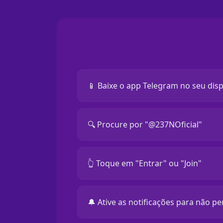
📱 Baixe o app Telegram no seu disp
🔍 Procure por "@237NOficial"
👆 Toque em "Entrar" ou "Join"
🔔 Ative as notificações para não p