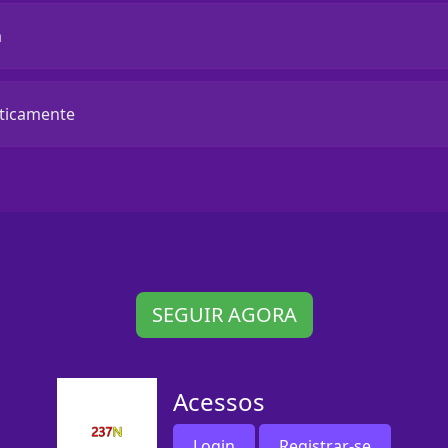
a
aticamente
SEGUIR AGORA
Acessos
Login
Registrar-se