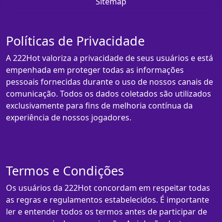
Sitemap
Políticas de Privacidade
A 222Hot valoriza a privacidade de seus usuários e está
empenhada em proteger todas as informações
pessoais fornecidas durante o uso de nossos canais de
comunicação. Todos os dados coletados são utilizados
exclusivamente para fins de melhoria contínua da
experiência de nossos jogadores.
Termos e Condições
Os usuários da 222Hot concordam em respeitar todas
as regras e regulamentos estabelecidos. É importante
ler e entender todos os termos antes de participar de