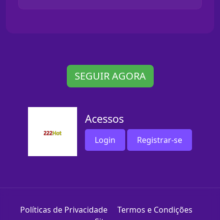
SEGUIR AGORA
Acessos
Login
Registrar-se
Políticas de Privacidade
Termos e Condições