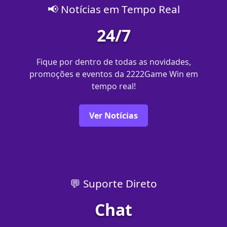
📢 Notícias em Tempo Real
24/7
Fique por dentro de todas as novidades,
promoções e eventos da 2222Game Win em
tempo real!
Ver Notícias
💬 Suporte Direto
Chat