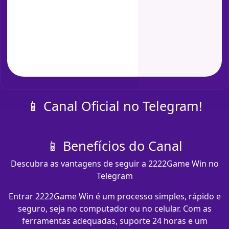
📱 Canal Oficial no Telegram!
📱 Benefícios do Canal
Descubra as vantagens de seguir a 2222Game Win no
Telegram
Entrar 2222Game Win é um processo simples, rápido e
seguro, seja no computador ou no celular. Com as
ferramentas adequadas, suporte 24 horas e um