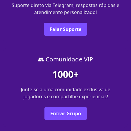
Suporte direto via Telegram, respostas rápidas e
atendimento personalizado!
Falar Suporte
👥 Comunidade VIP
1000+
Junte-se a uma comunidade exclusiva de
jogadores e compartilhe experiências!
Entrar Grupo