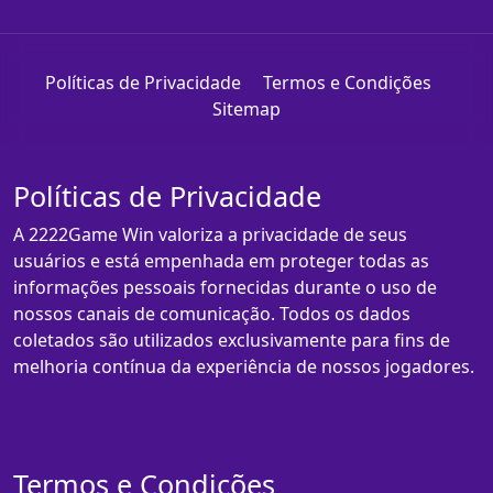
Políticas de Privacidade
Termos e Condições
Sitemap
Políticas de Privacidade
A 2222Game Win valoriza a privacidade de seus
usuários e está empenhada em proteger todas as
informações pessoais fornecidas durante o uso de
nossos canais de comunicação. Todos os dados
coletados são utilizados exclusivamente para fins de
melhoria contínua da experiência de nossos jogadores.
Termos e Condições