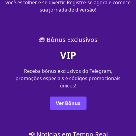
você escolher e se divertir. Registre-se agora e comece
sua jornada de diversão!
🎁 Bônus Exclusivos
VIP
Receba bônus exclusivos do Telegram,
promoções especiais e códigos promocionais
únicos!
Ver Bônus
📢 Notícias em Tempo Real