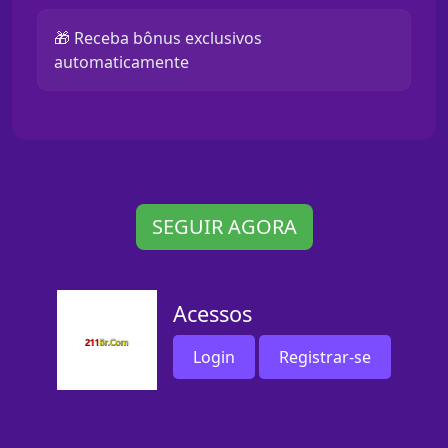
🎁 Receba bônus exclusivos
automaticamente
SEGUIR AGORA
Acessos
Login
Registrar-se