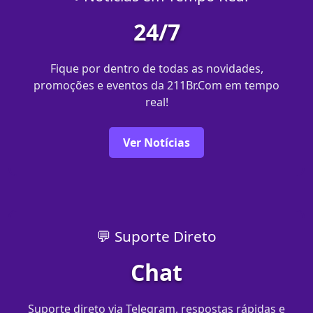
24/7
Fique por dentro de todas as novidades,
promoções e eventos da 211Br.Com em tempo
real!
Ver Notícias
💬 Suporte Direto
Chat
Suporte direto via Telegram, respostas rápidas e