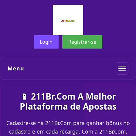
Login
Registrar-se
Menu
📱 211Br.Com A Melhor
Plataforma de Apostas
Cadastre-se na 211Br.Com para ganhar bônus no
cadastro e em cada recarga. Com a 211Br.Com,