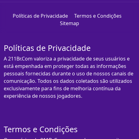
Políticas de Privacidade
Termos e Condições
Sitemap
Políticas de Privacidade
A 211Br.Com valoriza a privacidade de seus usuários e
está empenhada em proteger todas as informações
pessoais fornecidas durante o uso de nossos canais de
comunicação. Todos os dados coletados são utilizados
exclusivamente para fins de melhoria contínua da
experiência de nossos jogadores.
Termos e Condições