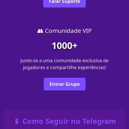
Falar Suporte
👥 Comunidade VIP
1000+
Junte-se a uma comunidade exclusiva de
jogadores e compartilhe experiências!
Entrar Grupo
📱 Como Seguir no Telegram