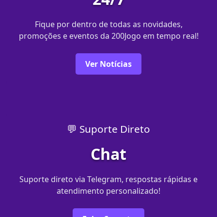
Fique por dentro de todas as novidades,
promoções e eventos da 200Jogo em tempo real!
Ver Notícias
💬 Suporte Direto
Chat
Suporte direto via Telegram, respostas rápidas e
atendimento personalizado!