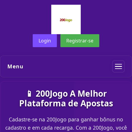
Login
Registrar-se
Menu
📱 200Jogo A Melhor
Plataforma de Apostas
Cadastre-se na 200Jogo para ganhar bônus no
cadastro e em cada recarga. Com a 200Jogo, você