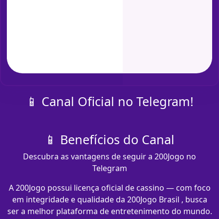
📱 Canal Oficial no Telegram!
📱 Benefícios do Canal
Descubra as vantagens de seguir a 200Jogo no
Telegram
A 200Jogo possui licença oficial de cassino — com foco
em integridade e qualidade da 200Jogo Brasil , busca
ser a melhor plataforma de entretenimento do mundo.