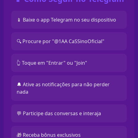
📱 Baixe o app Telegram no seu dispositivo
🔍 Procure por "@1AA CaSSinoOficial"
👆 Toque em "Entrar" ou "Join"
🔔 Ative as notificações para não perder
nada
💬 Participe das conversas e interaja
🎁 Receba bônus exclusivos