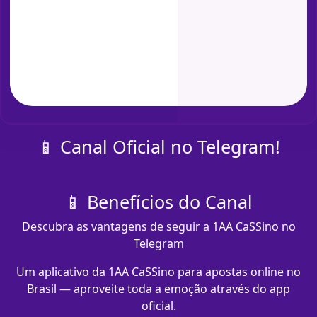
📱 Canal Oficial no Telegram!
📱 Benefícios do Canal
Descubra as vantagens de seguir a 1AA CaSSino no
Telegram
Um aplicativo da 1AA CaSSino para apostas online no
Brasil — aproveite toda a emoção através do app
oficial.