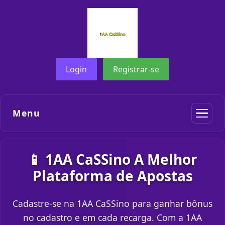
Login
Registrar-se
Menu
📱 1AA CaSSino A Melhor
Plataforma de Apostas
Cadastre-se na 1AA CaSSino para ganhar bônus
no cadastro e em cada recarga. Com a 1AA