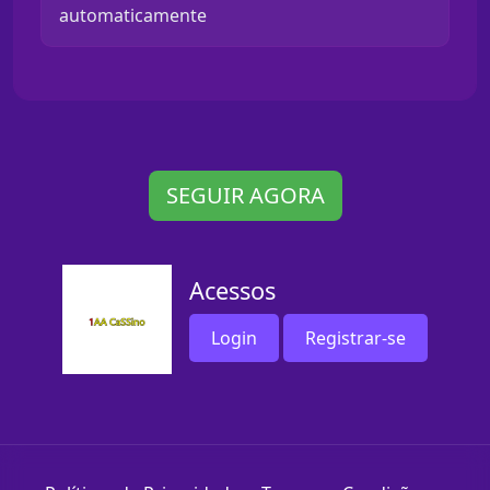
automaticamente
SEGUIR AGORA
Acessos
Login
Registrar-se