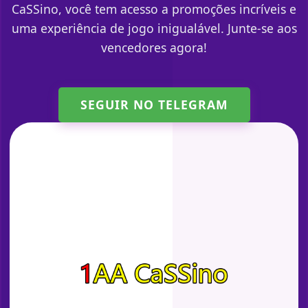
CaSSino, você tem acesso a promoções incríveis e
uma experiência de jogo inigualável. Junte-se aos
vencedores agora!
SEGUIR NO TELEGRAM