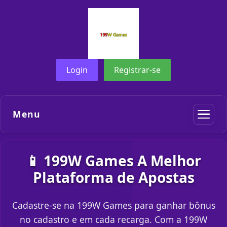
Login
Registrar-se
Menu
📱 199W Games A Melhor
Plataforma de Apostas
Cadastre-se na 199W Games para ganhar bônus
no cadastro e em cada recarga. Com a 199W