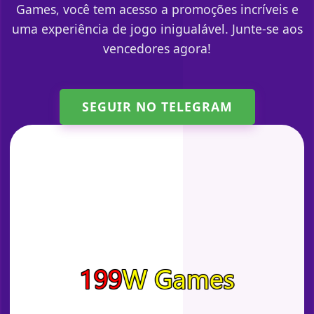
Games, você tem acesso a promoções incríveis e
uma experiência de jogo inigualável. Junte-se aos
vencedores agora!
SEGUIR NO TELEGRAM