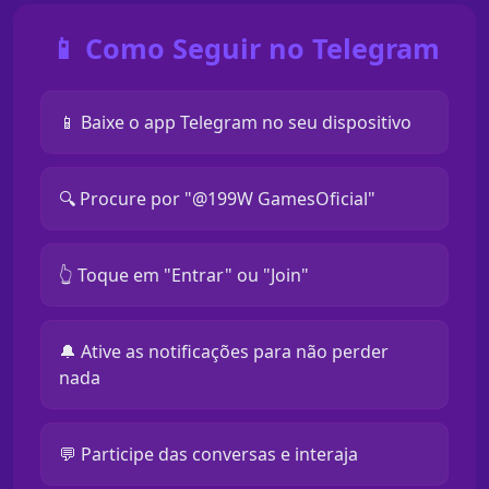
📱 Como Seguir no Telegram
📱 Baixe o app Telegram no seu dispositivo
🔍 Procure por "@199W GamesOficial"
👆 Toque em "Entrar" ou "Join"
🔔 Ative as notificações para não perder
nada
💬 Participe das conversas e interaja