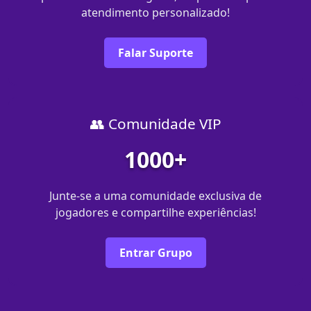
atendimento personalizado!
Falar Suporte
👥 Comunidade VIP
1000+
Junte-se a uma comunidade exclusiva de
jogadores e compartilhe experiências!
Entrar Grupo