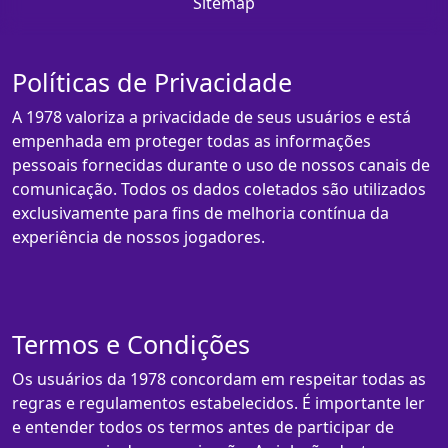
Sitemap
Políticas de Privacidade
A 1978 valoriza a privacidade de seus usuários e está
empenhada em proteger todas as informações
pessoais fornecidas durante o uso de nossos canais de
comunicação. Todos os dados coletados são utilizados
exclusivamente para fins de melhoria contínua da
experiência de nossos jogadores.
Termos e Condições
Os usuários da 1978 concordam em respeitar todas as
regras e regulamentos estabelecidos. É importante ler
e entender todos os termos antes de participar de