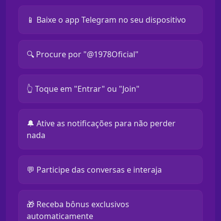
📱 Baixe o app Telegram no seu dispositivo
🔍 Procure por "@1978Oficial"
👆 Toque em "Entrar" ou "Join"
🔔 Ative as notificações para não perder
nada
💬 Participe das conversas e interaja
🎁 Receba bônus exclusivos
automaticamente