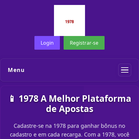
Login
Registrar-se
Menu
📱 1978 A Melhor Plataforma
de Apostas
Cadastre-se na 1978 para ganhar bônus no
cadastro e em cada recarga. Com a 1978, você