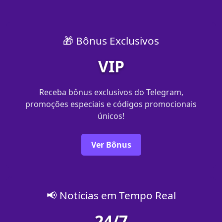
🎁 Bônus Exclusivos
VIP
Receba bônus exclusivos do Telegram,
promoções especiais e códigos promocionais
únicos!
Ver Bônus
📢 Notícias em Tempo Real
24/7