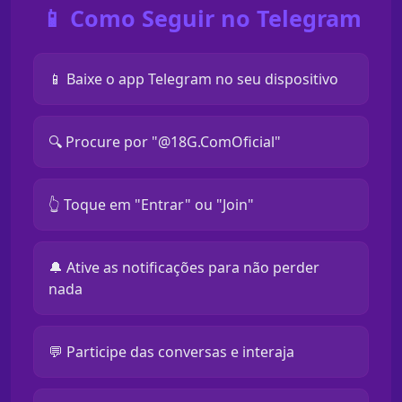
📱 Como Seguir no Telegram
📱 Baixe o app Telegram no seu dispositivo
🔍 Procure por "@18G.ComOficial"
👆 Toque em "Entrar" ou "Join"
🔔 Ative as notificações para não perder
nada
💬 Participe das conversas e interaja