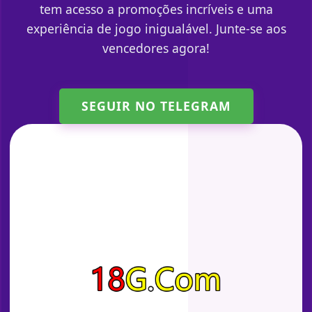
tem acesso a promoções incríveis e uma
experiência de jogo inigualável. Junte-se aos
vencedores agora!
SEGUIR NO TELEGRAM