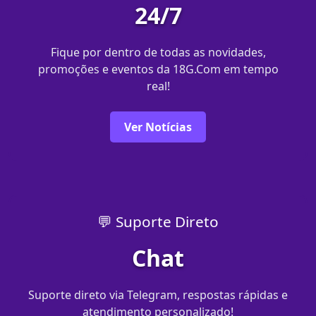
24/7
Fique por dentro de todas as novidades,
promoções e eventos da 18G.Com em tempo
real!
Ver Notícias
💬 Suporte Direto
Chat
Suporte direto via Telegram, respostas rápidas e
atendimento personalizado!