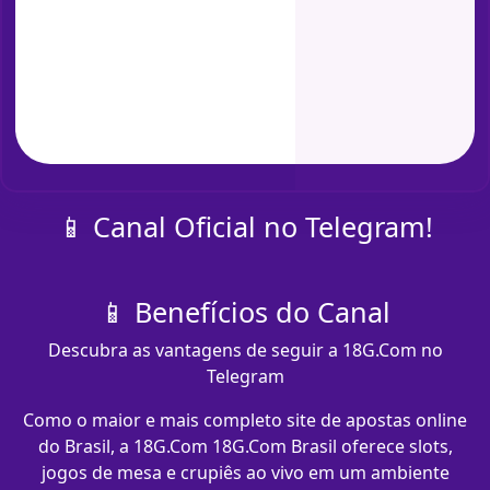
📱 Canal Oficial no Telegram!
📱 Benefícios do Canal
Descubra as vantagens de seguir a 18G.Com no
Telegram
Como o maior e mais completo site de apostas online
do Brasil, a 18G.Com 18G.Com Brasil oferece slots,
jogos de mesa e crupiês ao vivo em um ambiente