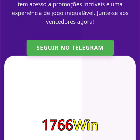
tem acesso a promoções incríveis e uma
experiência de jogo inigualável. Junte-se aos
vencedores agora!
SEGUIR NO TELEGRAM