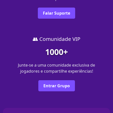
Falar Suporte
👥 Comunidade VIP
1000+
Junte-se a uma comunidade exclusiva de
jogadores e compartilhe experiências!
Entrar Grupo