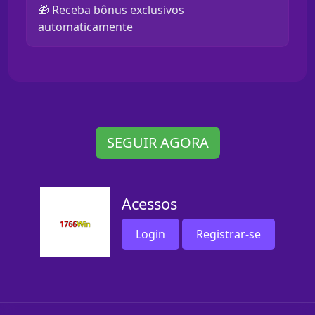
🎁 Receba bônus exclusivos
automaticamente
SEGUIR AGORA
Acessos
Login
Registrar-se