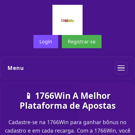
Login
Registrar-se
Menu
📱 1766Win A Melhor
Plataforma de Apostas
Cadastre-se na 1766Win para ganhar bônus no
cadastro e em cada recarga. Com a 1766Win, você