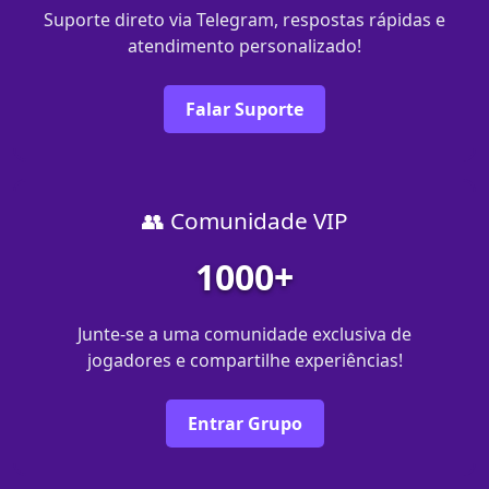
Suporte direto via Telegram, respostas rápidas e
atendimento personalizado!
Falar Suporte
👥 Comunidade VIP
1000+
Junte-se a uma comunidade exclusiva de
jogadores e compartilhe experiências!
Entrar Grupo