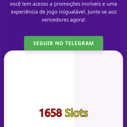
você tem acesso a promoções incríveis e uma
experiência de jogo inigualável. Junte-se aos
vencedores agora!
SEGUIR NO TELEGRAM