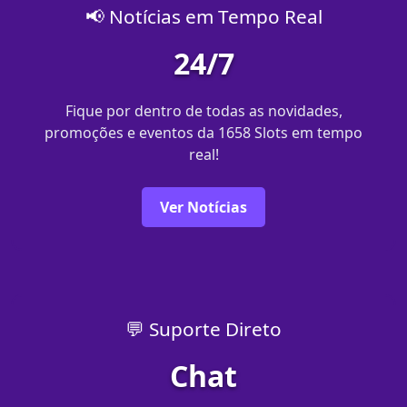
📢 Notícias em Tempo Real
24/7
Fique por dentro de todas as novidades,
promoções e eventos da 1658 Slots em tempo
real!
Ver Notícias
💬 Suporte Direto
Chat