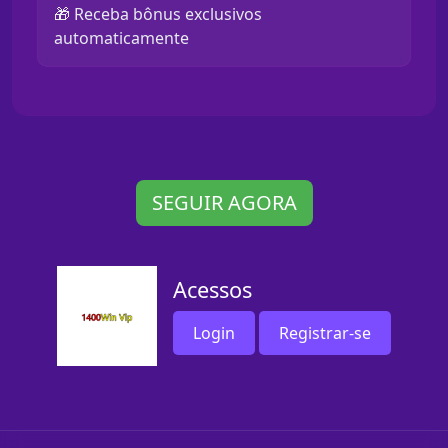
🎁 Receba bônus exclusivos
automaticamente
SEGUIR AGORA
Acessos
Login
Registrar-se