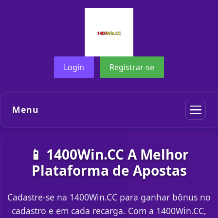
Login
Registrar-se
Menu
📱 1400Win.CC A Melhor
Plataforma de Apostas
Cadastre-se na 1400Win.CC para ganhar bônus no
cadastro e em cada recarga. Com a 1400Win.CC,