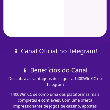
📱 Canal Oficial no Telegram!
📱 Benefícios do Canal
Descubra as vantagens de seguir a 1400Win.CC no
Telegram
1400Win.CC se como uma das plataformas mais
completas e confiáveis. Com uma oferta
impressionante de jogos de cassino, apostas