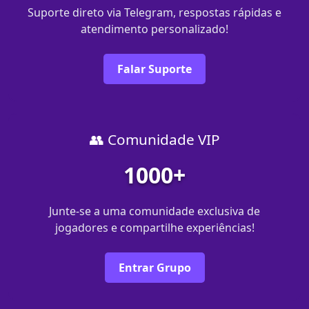
Suporte direto via Telegram, respostas rápidas e
atendimento personalizado!
Falar Suporte
👥 Comunidade VIP
1000+
Junte-se a uma comunidade exclusiva de
jogadores e compartilhe experiências!
Entrar Grupo