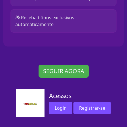
🎁 Receba bônus exclusivos
automaticamente
SEGUIR AGORA
Acessos
Login
Registrar-se