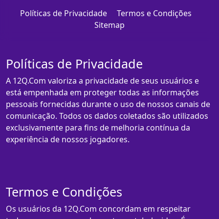
Políticas de Privacidade
Termos e Condições
Sitemap
Políticas de Privacidade
A 12Q.Com valoriza a privacidade de seus usuários e
está empenhada em proteger todas as informações
pessoais fornecidas durante o uso de nossos canais de
comunicação. Todos os dados coletados são utilizados
exclusivamente para fins de melhoria contínua da
experiência de nossos jogadores.
Termos e Condições
Os usuários da 12Q.Com concordam em respeitar