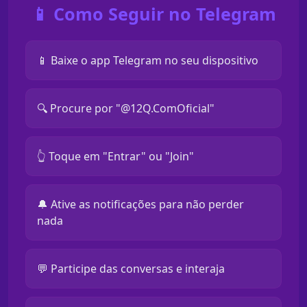
📱 Como Seguir no Telegram
📱 Baixe o app Telegram no seu dispositivo
🔍 Procure por "@12Q.ComOficial"
👆 Toque em "Entrar" ou "Join"
🔔 Ative as notificações para não perder
nada
💬 Participe das conversas e interaja