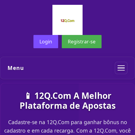
Login
Registrar-se
Menu
📱 12Q.Com A Melhor
Plataforma de Apostas
Cadastre-se na 12Q.Com para ganhar bônus no
cadastro e em cada recarga. Com a 12Q.Com, você