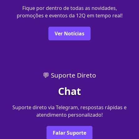
Fique por dentro de todas as novidades,
promoções e eventos da 12Q em tempo real!
Ver Notícias
💬 Suporte Direto
Chat
Suporte direto via Telegram, respostas rápidas e
atendimento personalizado!
Falar Suporte