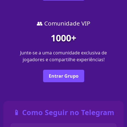
👥 Comunidade VIP
1000+
Junte-se a uma comunidade exclusiva de
jogadores e compartilhe experiências!
Entrar Grupo
📱 Como Seguir no Telegram