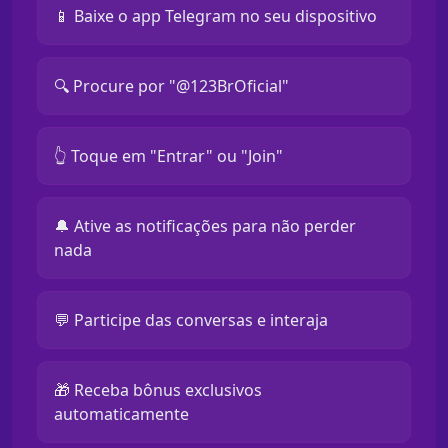
📱 Baixe o app Telegram no seu dispositivo
🔍 Procure por "@123BrOficial"
👆 Toque em "Entrar" ou "Join"
🔔 Ative as notificações para não perder
nada
💬 Participe das conversas e interaja
🎁 Receba bônus exclusivos
automaticamente