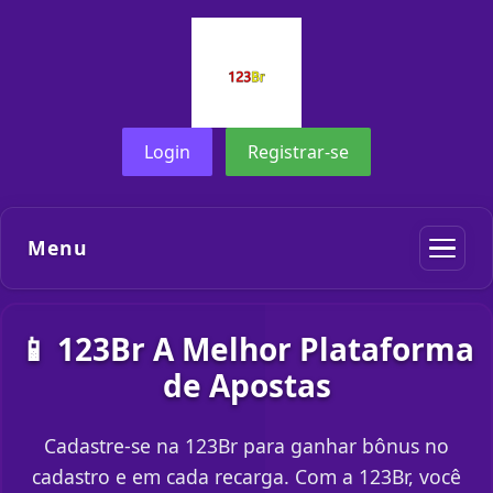
Login
Registrar-se
Menu
📱 123Br A Melhor Plataforma
de Apostas
Cadastre-se na 123Br para ganhar bônus no
cadastro e em cada recarga. Com a 123Br, você