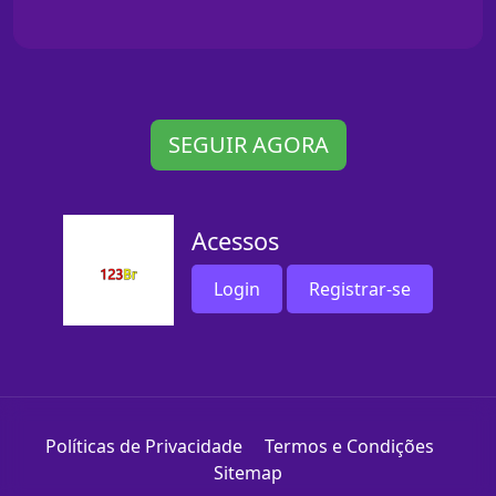
SEGUIR AGORA
Acessos
Login
Registrar-se
Políticas de Privacidade
Termos e Condições
Sitemap