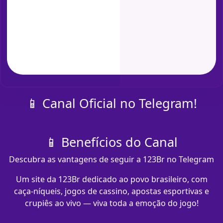
📱 Canal Oficial no Telegram!
📱 Benefícios do Canal
Descubra as vantagens de seguir a 123Br no Telegram
Um site da 123Br dedicado ao povo brasileiro, com
caça-níqueis, jogos de cassino, apostas esportivas e
crupiês ao vivo — viva toda a emoção do jogo!