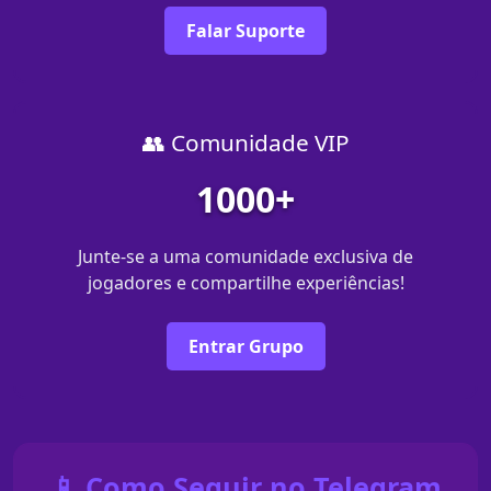
Falar Suporte
👥 Comunidade VIP
1000+
Junte-se a uma comunidade exclusiva de
jogadores e compartilhe experiências!
Entrar Grupo
📱 Como Seguir no Telegram