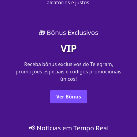
aleatórios e justos.
🎁 Bônus Exclusivos
VIP
Receba bônus exclusivos do Telegram,
promoções especiais e códigos promocionais
únicos!
Ver Bônus
📢 Notícias em Tempo Real