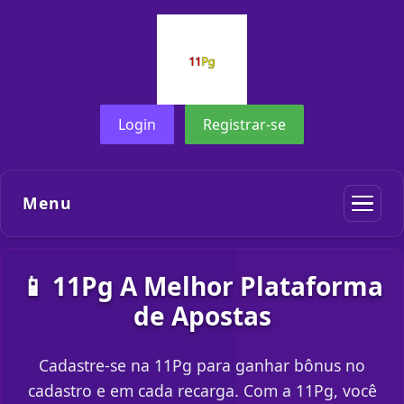
Login
Registrar-se
Menu
📱 11Pg A Melhor Plataforma
de Apostas
Cadastre-se na 11Pg para ganhar bônus no
cadastro e em cada recarga. Com a 11Pg, você