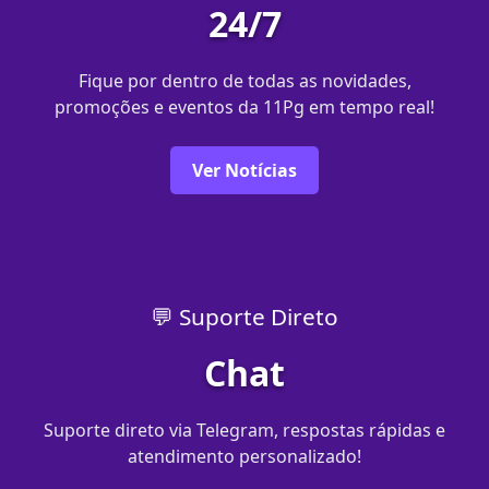
24/7
Fique por dentro de todas as novidades,
promoções e eventos da 11Pg em tempo real!
Ver Notícias
💬 Suporte Direto
Chat
Suporte direto via Telegram, respostas rápidas e
atendimento personalizado!