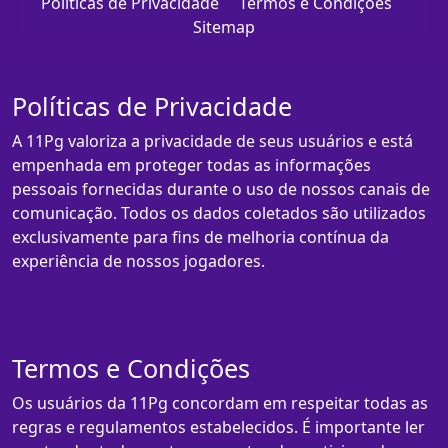
Políticas de Privacidade
Termos e Condições
Sitemap
Políticas de Privacidade
A 11Pg valoriza a privacidade de seus usuários e está
empenhada em proteger todas as informações
pessoais fornecidas durante o uso de nossos canais de
comunicação. Todos os dados coletados são utilizados
exclusivamente para fins de melhoria contínua da
experiência de nossos jogadores.
Termos e Condições
Os usuários da 11Pg concordam em respeitar todas as
regras e regulamentos estabelecidos. É importante ler