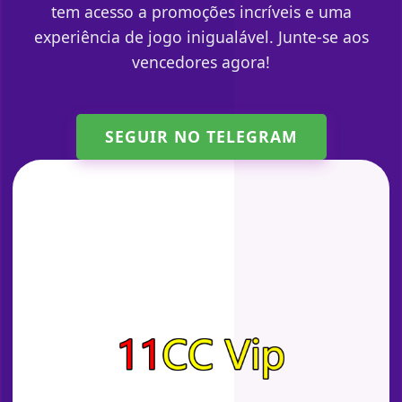
tem acesso a promoções incríveis e uma
experiência de jogo inigualável. Junte-se aos
vencedores agora!
SEGUIR NO TELEGRAM