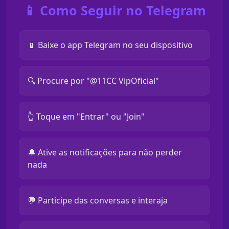
📱 Como Seguir no Telegram
📱 Baixe o app Telegram no seu dispositivo
🔍 Procure por "@11CC VipOficial"
👆 Toque em "Entrar" ou "Join"
🔔 Ative as notificações para não perder
nada
💬 Participe das conversas e interaja