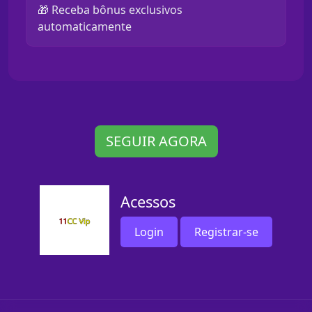
🎁 Receba bônus exclusivos
automaticamente
SEGUIR AGORA
Acessos
Login
Registrar-se