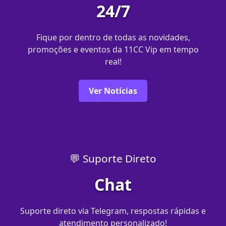
24/7
Fique por dentro de todas as novidades,
promoções e eventos da 11CC Vip em tempo
real!
Ver Notícias
💬 Suporte Direto
Chat
Suporte direto via Telegram, respostas rápidas e
atendimento personalizado!