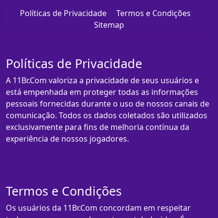
Políticas de Privacidade
Termos e Condições
Sitemap
Políticas de Privacidade
A 11Br.Com valoriza a privacidade de seus usuários e
está empenhada em proteger todas as informações
pessoais fornecidas durante o uso de nossos canais de
comunicação. Todos os dados coletados são utilizados
exclusivamente para fins de melhoria contínua da
experiência de nossos jogadores.
Termos e Condições
Os usuários da 11Br.Com concordam em respeitar