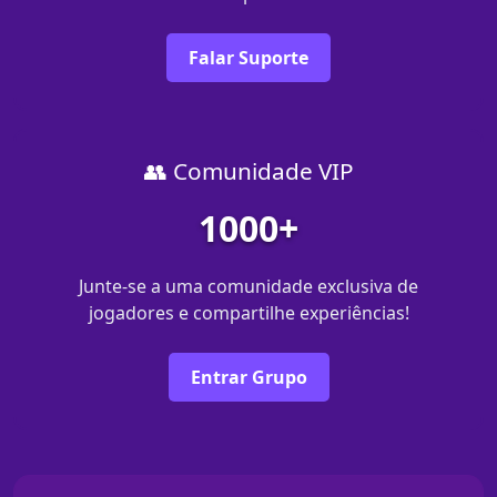
Falar Suporte
👥 Comunidade VIP
1000+
Junte-se a uma comunidade exclusiva de
jogadores e compartilhe experiências!
Entrar Grupo