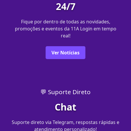
24/7
Fique por dentro de todas as novidades,
promoções e eventos da 11A Login em tempo
real!
Ver Notícias
💬 Suporte Direto
Chat
Suporte direto via Telegram, respostas rápidas e
atendimento personalizado!