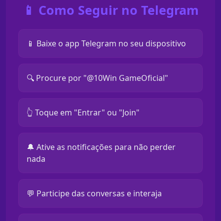
📱 Como Seguir no Telegram
📱 Baixe o app Telegram no seu dispositivo
🔍 Procure por "@10Win GameOficial"
👆 Toque em "Entrar" ou "Join"
🔔 Ative as notificações para não perder
nada
💬 Participe das conversas e interaja