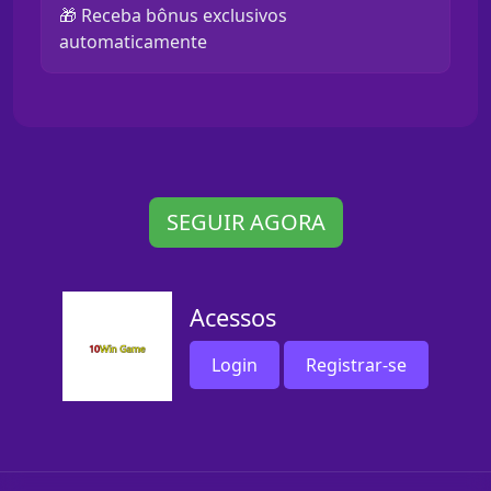
🎁 Receba bônus exclusivos
automaticamente
SEGUIR AGORA
Acessos
Login
Registrar-se