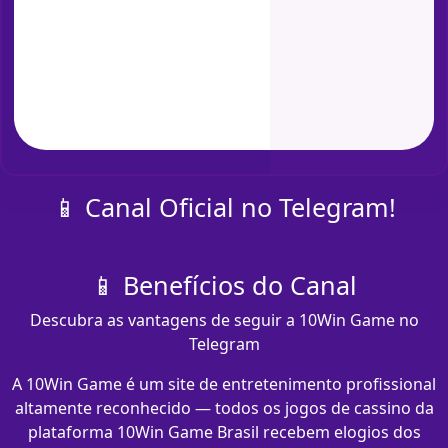
📱 Canal Oficial no Telegram!
📱 Benefícios do Canal
Descubra as vantagens de seguir a 10Win Game no
Telegram
A 10Win Game é um site de entretenimento profissional
altamente reconhecido — todos os jogos de cassino da
plataforma 10Win Game Brasil recebem elogios dos