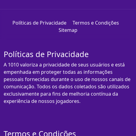
Políticas de Privacidade
Termos e Condições
Sitemap
Políticas de Privacidade
A 1010 valoriza a privacidade de seus usuários e está
empenhada em proteger todas as informações
pessoais fornecidas durante o uso de nossos canais de
comunicação. Todos os dados coletados são utilizados
exclusivamente para fins de melhoria contínua da
experiência de nossos jogadores.
Termos e Condições