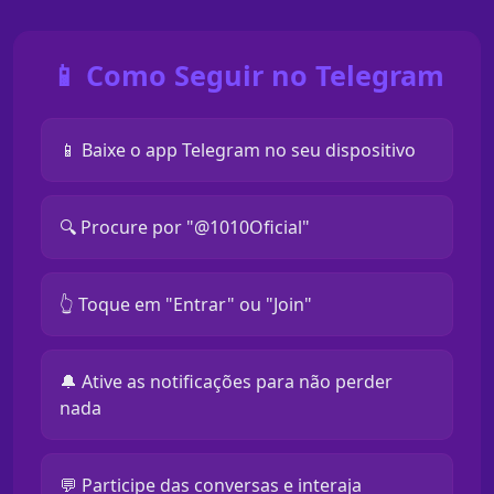
📱 Como Seguir no Telegram
📱 Baixe o app Telegram no seu dispositivo
🔍 Procure por "@1010Oficial"
👆 Toque em "Entrar" ou "Join"
🔔 Ative as notificações para não perder
nada
💬 Participe das conversas e interaja