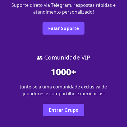
Suporte direto via Telegram, respostas rápidas e
atendimento personalizado!
Falar Suporte
👥 Comunidade VIP
1000+
Junte-se a uma comunidade exclusiva de
jogadores e compartilhe experiências!
Entrar Grupo