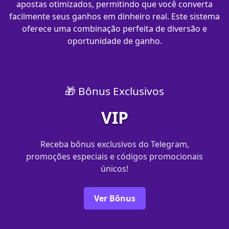
apostas otimizados, permitindo que você converta
facilmente seus ganhos em dinheiro real. Este sistema
oferece uma combinação perfeita de diversão e
oportunidade de ganho.
🎁 Bônus Exclusivos
VIP
Receba bônus exclusivos do Telegram,
promoções especiais e códigos promocionais
únicos!
Ver Bônus