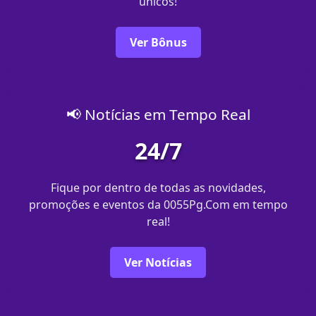
únicos!
Ver Bônus
📢 Notícias em Tempo Real
24/7
Fique por dentro de todas as novidades,
promoções e eventos da 0055Pg.Com em tempo
real!
Ver Notícias