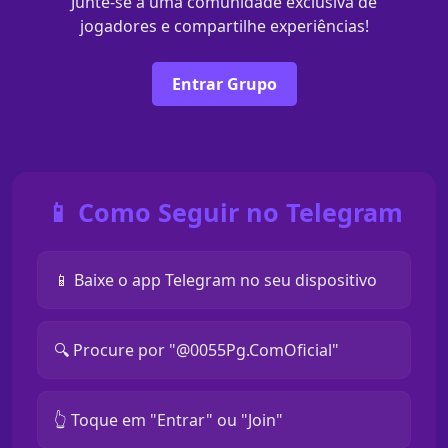
Junte-se a uma comunidade exclusiva de
jogadores e compartilhe experiências!
Entrar Grupo
📱 Como Seguir no Telegram
📱 Baixe o app Telegram no seu dispositivo
🔍 Procure por "@0055Pg.ComOficial"
👆 Toque em "Entrar" ou "Join"