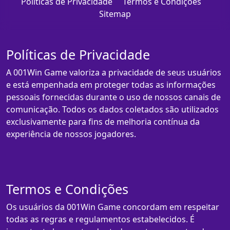
Políticas de Privacidade
Termos e Condições
Sitemap
Políticas de Privacidade
A 001Win Game valoriza a privacidade de seus usuários
e está empenhada em proteger todas as informações
pessoais fornecidas durante o uso de nossos canais de
comunicação. Todos os dados coletados são utilizados
exclusivamente para fins de melhoria contínua da
experiência de nossos jogadores.
Termos e Condições
Os usuários da 001Win Game concordam em respeitar
todas as regras e regulamentos estabelecidos. É