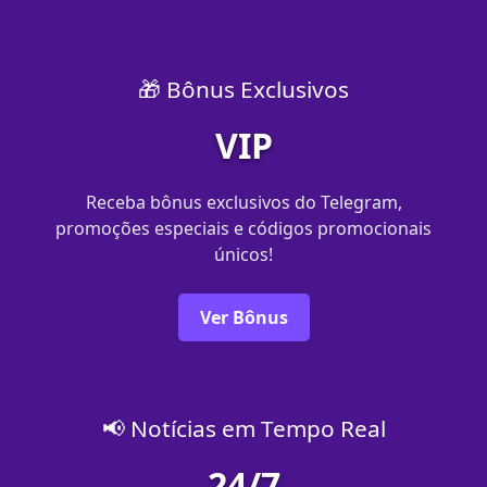
🎁 Bônus Exclusivos
VIP
Receba bônus exclusivos do Telegram,
promoções especiais e códigos promocionais
únicos!
Ver Bônus
📢 Notícias em Tempo Real
24/7