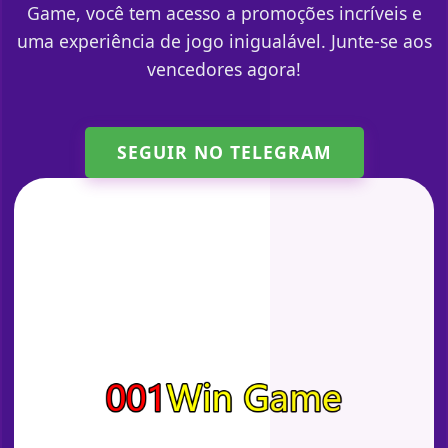
Game, você tem acesso a promoções incríveis e
uma experiência de jogo inigualável. Junte-se aos
vencedores agora!
SEGUIR NO TELEGRAM